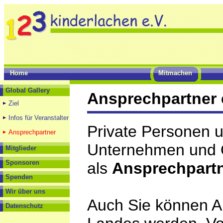
Home
Mitmachen
Global Gallery
Ansprechpartner 
Ziel
Infos für Veranstalter
Private Personen 
Ansprechpartner
Unternehmen und O
Mitglieder
Sponsoren
als
Ansprechpartn
Spenden
Wir über uns
Auch Sie können A
Datenschutz