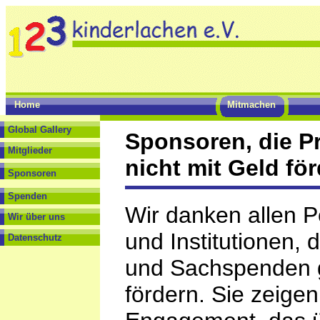
Home
Mitmachen
Global Gallery
Sponsoren, die Pr
Mitglieder
nicht mit Geld för
Sponsoren
Spenden
Wir danken allen 
Wir über uns
und Institutionen,
Datenschutz
und Sachspenden g
fördern. Sie zeigen