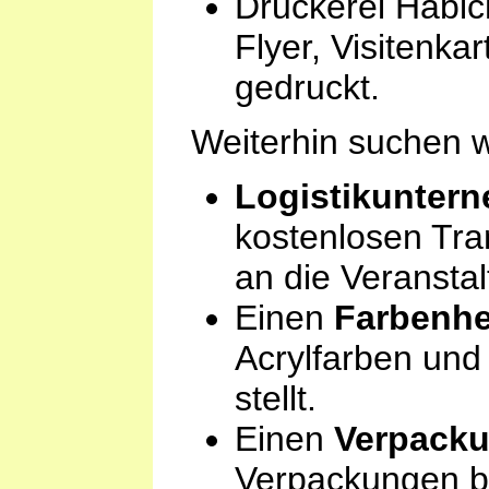
Druckerei Häbich
Flyer, Visitenka
gedruckt.
Weiterhin suchen w
Logistikunter
kostenlosen Tra
an die Veransta
Einen
Farbenhe
Acrylfarben und
stellt.
Einen
Verpacku
Verpackungen ber