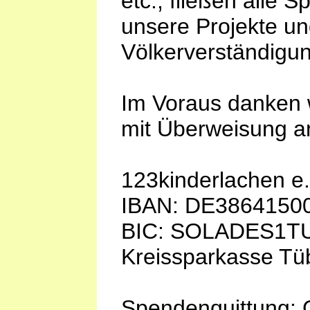
etc., fließen alle 
unsere Projekte und
Völkerverständigun
Im Voraus danken w
mit Überweisung a
123kinderlachen e.
IBAN: DE3864150
BIC: SOLADES1T
Kreissparkasse Tü
Spendenquittung: G