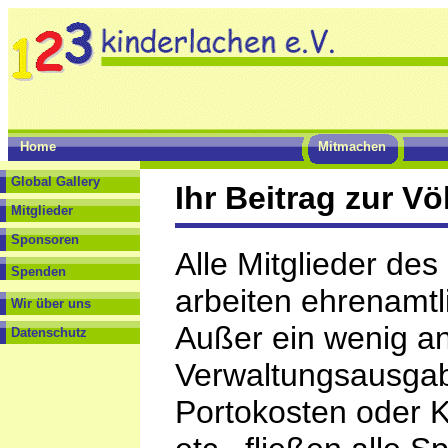
Home
Mitmachen
Global Gallery
Ihr Beitrag zur Vö
Mitglieder
Sponsoren
Alle Mitglieder des
Spenden
arbeiten ehrenamtl
Wir über uns
Außer ein wenig an
Datenschutz
Verwaltungsausgab
Portokosten oder 